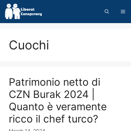
Skip
to
Me
content
Cuochi
Patrimonio netto di
CZN Burak 2024 |
Quanto è veramente
ricco il chef turco?
March 14, 2024