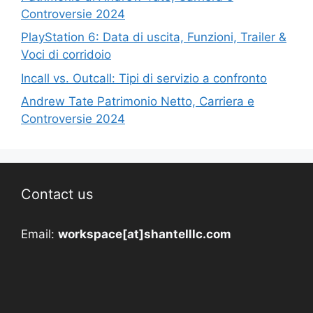
Controversie 2024
PlayStation 6: Data di uscita, Funzioni, Trailer &
Voci di corridoio
Incall vs. Outcall: Tipi di servizio a confronto
Andrew Tate Patrimonio Netto, Carriera e
Controversie 2024
Contact us
Email:
workspace[at]shantelllc.com