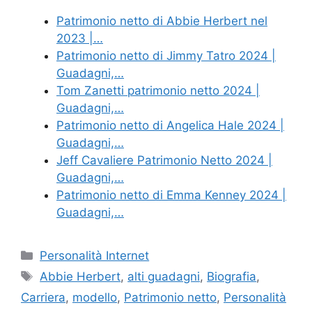
Patrimonio netto di Abbie Herbert nel
2023 |…
Patrimonio netto di Jimmy Tatro 2024 |
Guadagni,…
Tom Zanetti patrimonio netto 2024 |
Guadagni,…
Patrimonio netto di Angelica Hale 2024 |
Guadagni,…
Jeff Cavaliere Patrimonio Netto 2024 |
Guadagni,…
Patrimonio netto di Emma Kenney 2024 |
Guadagni,…
Categories
Personalità Internet
Tags
Abbie Herbert
,
alti guadagni
,
Biografia
,
Carriera
,
modello
,
Patrimonio netto
,
Personalità