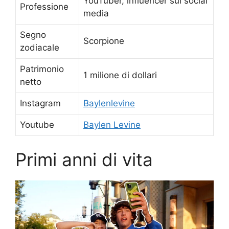
YouTuber, influencer sui social
Professione
media
Segno
Scorpione
zodiacale
Patrimonio
1 milione di dollari
netto
Instagram
Baylenlevine
Youtube
Baylen Levine
Primi anni di vita