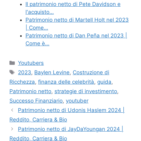
Il patrimonio netto di Pete Davidson e
l'acquisto…
Patrimonio netto di Martell Holt nel 2023
| Come…
Patrimonio netto di Dan Peña nel 2023 |
Come è…
Categories
Youtubers
Tags
2023
,
Baylen Levine
,
Costruzione di
Ricchezza
,
finanza delle celebrità
,
guida
,
Patrimonio netto
,
strategie di investimento
,
Successo Finanziario
,
youtuber
Patrimonio netto di Udonis Haslem 2024 |
Reddito, Carriera & Bio
Patrimonio netto di JayDaYoungan 2024 |
Reddito, Carriera & Bio