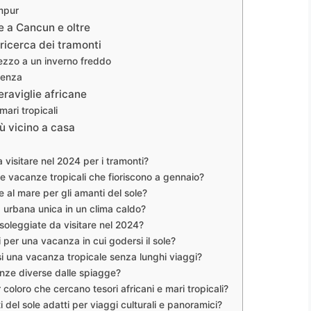
mpur
e a Cancun e oltre
 ricerca dei tramonti
mezzo a un inverno freddo
lenza
raviglie africane
ari tropicali
più vicino a casa
 visitare nel 2024 per i tramonti?
 le vacanze tropicali che fioriscono a gennaio?
e al mare per gli amanti del sole?
a urbana unica in un clima caldo?
soleggiate da visitare nel 2024?
i per una vacanza in cui godersi il sole?
i una vacanza tropicale senza lunghi viaggi?
enze diverse dalle spiagge?
r coloro che cercano tesori africani e mari tropicali?
i del sole adatti per viaggi culturali e panoramici?