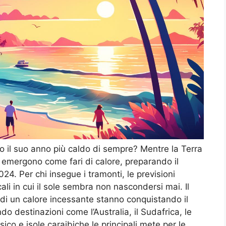
o il suo anno più caldo di sempre? Mentre la Terra
i emergono come fari di calore, preparando il
024. Per chi insegue i tramonti, le previsioni
cali in cui il sole sembra non nascondersi mai. Il
o di un calore incessante stanno conquistando il
o destinazioni come l’Australia, il Sudafrica, le
ico e isole caraibiche le principali mete per le