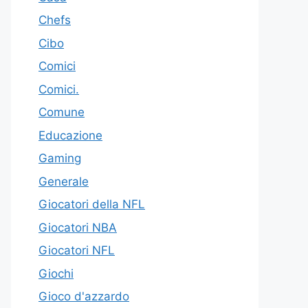
Chefs
Cibo
Comici
Comici.
Comune
Educazione
Gaming
Generale
Giocatori della NFL
Giocatori NBA
Giocatori NFL
Giochi
Gioco d'azzardo