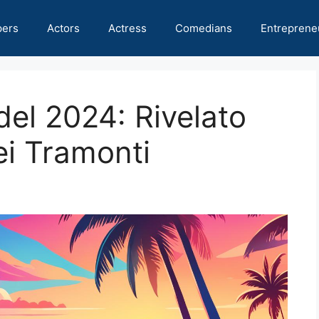
pers
Actors
Actress
Comedians
Entreprene
 del 2024: Rivelato
ei Tramonti