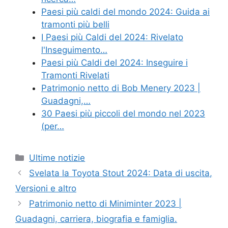
Paesi più caldi del mondo 2024: Guida ai
tramonti più belli
I Paesi più Caldi del 2024: Rivelato
l'Inseguimento…
Paesi più Caldi del 2024: Inseguire i
Tramonti Rivelati
Patrimonio netto di Bob Menery 2023 |
Guadagni,…
30 Paesi più piccoli del mondo nel 2023
(per…
Categories
Ultime notizie
Svelata la Toyota Stout 2024: Data di uscita,
Versioni e altro
Patrimonio netto di Miniminter 2023 |
Guadagni, carriera, biografia e famiglia.