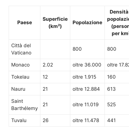
Densità
Superficie
popolazi
Paese
Popolazione
(km²)
(perso
per km
Città del
800
800
Vaticano
Monaco
2.02
oltre 36.000
oltre 17.
Tokelau
12
oltre 1.915
160
Nauru
21
oltre 12.884
613
Saint
21
oltre 11.019
525
Barthélemy
Tuvalu
26
oltre 11.478
441