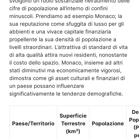
svolgono un ruolo sostanziale nell’aumento delle
cifre di popolazione all’interno di confini
minuscoli. Prendiamo ad esempio Monaco; la
sua reputazione come sfuggita di lusso per gli
abbienti e una vivace capitale finanziaria
propellente la sua densità di popolazione a
livelli straordinari. L’attrattiva di standard di vita
di alta qualità attira nuovi residenti, nonostante
il costo dello spazio. Monaco, insieme ad altri
stati diminutivi ma economicamente vigorosi,
dimostra come gli asset culturali e finanziari di
un paese possano influenzare
significativamente le tendenze demografiche.
De
Superficie
Pop
Paese/Territorio
Terrestre
Popolazione
(
(km²)
p