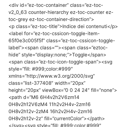
<div id=”ez-toc-container” class=”ez-toc-
v2_0_63 counter-hierarchy ez-toc-counter ez-
toc-grey ez-toc-container-direction”>
<p class=”ez-toc-title”>Indice dei contenuti</p>
<label for=”ez-toc-cssicon-toggle-item-
65f0e3c005f5f” class=”ez-toc-cssicon-toggle-
label”><span class=””><span class=”eztoc-
hide” style=”display:none;”>Toggle</span>
<span class=”ez-toc-icon-toggle-span”><svg
style=”fill: #999;color:#999″
xmlns=”http://www.w3.org/2000/svg”
class=”list-377408″ width=”20px”
height=”20px” viewBox=”0 0 24 24″ fill=”none”>
<path d=”M6 6H4v2h2V6zm14
0H8v2h12V6zM4 11h2v2H4v-2zm16
0H8v2h12v-2zM4 16h2v2H4v-2zm16
0H8v2h12v-2z” fill=”currentColor”></path>
</svg><svg style=”fill: #999;color:#999″