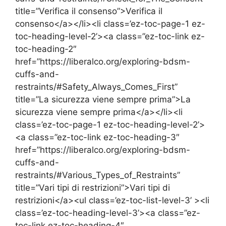
title=”Verifica il consenso”>Verifica il
consenso</a></li><li class=’ez-toc-page-1 ez-
toc-heading-level-2’><a class=”ez-toc-link ez-
toc-heading-2″
href=”https://liberalco.org/exploring-bdsm-
cuffs-and-
restraints/#Safety_Always_Comes_First”
title=”La sicurezza viene sempre prima”>La
sicurezza viene sempre prima</a></li><li
class=’ez-toc-page-1 ez-toc-heading-level-2’>
<a class=”ez-toc-link ez-toc-heading-3″
href=”https://liberalco.org/exploring-bdsm-
cuffs-and-
restraints/#Various_Types_of_Restraints”
title=”Vari tipi di restrizioni”>Vari tipi di
restrizioni</a><ul class=’ez-toc-list-level-3’ ><li
class=’ez-toc-heading-level-3’><a class=”ez-
toc-link ez-toc-heading-4″