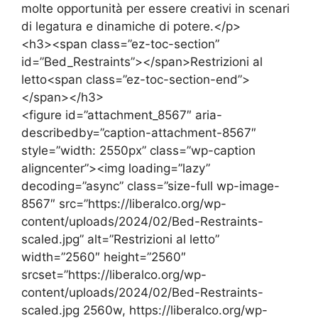
molte opportunità per essere creativi in scenari
di legatura e dinamiche di potere.</p>
<h3><span class=”ez-toc-section”
id=”Bed_Restraints”></span>Restrizioni al
letto<span class=”ez-toc-section-end”>
</span></h3>
<figure id=”attachment_8567″ aria-
describedby=”caption-attachment-8567″
style=”width: 2550px” class=”wp-caption
aligncenter”><img loading=”lazy”
decoding=”async” class=”size-full wp-image-
8567″ src=”https://liberalco.org/wp-
content/uploads/2024/02/Bed-Restraints-
scaled.jpg” alt=”Restrizioni al letto”
width=”2560″ height=”2560″
srcset=”https://liberalco.org/wp-
content/uploads/2024/02/Bed-Restraints-
scaled.jpg 2560w, https://liberalco.org/wp-