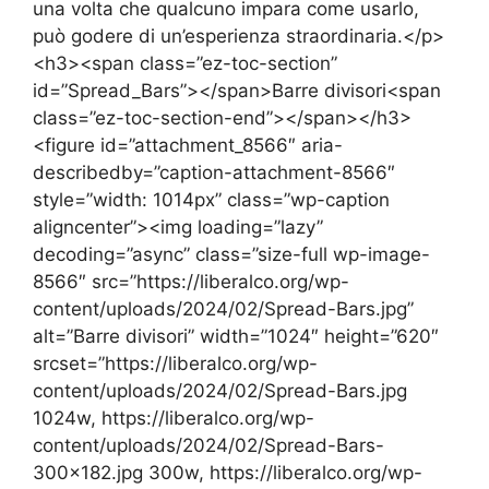
una volta che qualcuno impara come usarlo,
può godere di un’esperienza straordinaria.</p>
<h3><span class=”ez-toc-section”
id=”Spread_Bars”></span>Barre divisori<span
class=”ez-toc-section-end”></span></h3>
<figure id=”attachment_8566″ aria-
describedby=”caption-attachment-8566″
style=”width: 1014px” class=”wp-caption
aligncenter”><img loading=”lazy”
decoding=”async” class=”size-full wp-image-
8566″ src=”https://liberalco.org/wp-
content/uploads/2024/02/Spread-Bars.jpg”
alt=”Barre divisori” width=”1024″ height=”620″
srcset=”https://liberalco.org/wp-
content/uploads/2024/02/Spread-Bars.jpg
1024w, https://liberalco.org/wp-
content/uploads/2024/02/Spread-Bars-
300×182.jpg 300w, https://liberalco.org/wp-