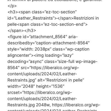
</p>
<h3><span class=”ez-toc-section”
id=”Leather_Restraints”></span>Restrizioni in
pelle<span class=”ez-toc-section-end”>
</span></h3>
<figure id=”attachment_8564″ aria-
describedby=”caption-attachment-8564″
style=”width: 2038px” class=”wp-caption
aligncenter”><img loading=”lazy”
decoding=”async” class=”size-full wp-image-
8564″ src=”https://liberalco.org/wp-
content/uploads/2024/02/Leather-
Restraints.jpg” alt=”Restrizioni in pelle”
width=”2048″ height=”1536″
srcset=”https://liberalco.org/wp-
content/uploads/2024/02/Leather-
Restraints.jpg 2048w, https://liberalco.org/wp-
content/uploads/2024/02/Leather-Restraints-