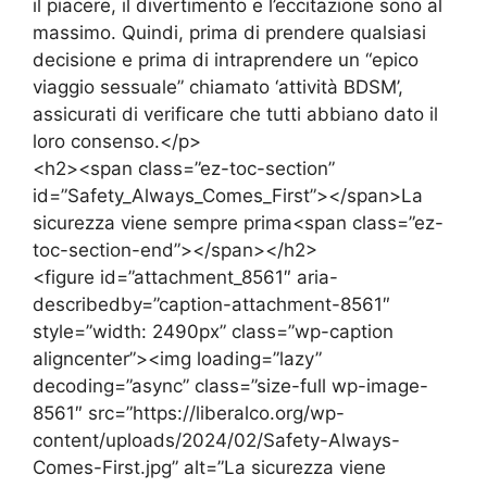
il piacere, il divertimento e l’eccitazione sono al
massimo. Quindi, prima di prendere qualsiasi
decisione e prima di intraprendere un “epico
viaggio sessuale” chiamato ‘attività BDSM’,
assicurati di verificare che tutti abbiano dato il
loro consenso.</p>
<h2><span class=”ez-toc-section”
id=”Safety_Always_Comes_First”></span>La
sicurezza viene sempre prima<span class=”ez-
toc-section-end”></span></h2>
<figure id=”attachment_8561″ aria-
describedby=”caption-attachment-8561″
style=”width: 2490px” class=”wp-caption
aligncenter”><img loading=”lazy”
decoding=”async” class=”size-full wp-image-
8561″ src=”https://liberalco.org/wp-
content/uploads/2024/02/Safety-Always-
Comes-First.jpg” alt=”La sicurezza viene