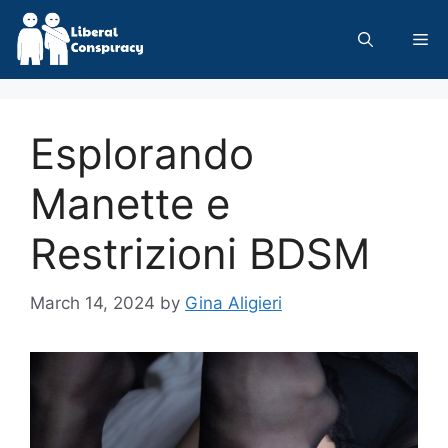
Skip
to
Me
content
Esplorando
Manette e
Restrizioni BDSM
March 14, 2024
by
Gina Aligieri