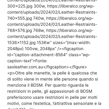
300×225.jpg 300w, https://liberalco.org/wp-
content/uploads/2024/02/Leather-Restraints-
740×555.jpg 740w, https://liberalco.org/wp-
content/uploads/2024/02/Leather-Restraints-
768×576.jpg 768w, https://liberalco.org/wp-
content/uploads/2024/02/Leather-Restraints-
1536×1152.jpg 1536w” sizes=”(max-width:
2048px) 100vw, 2048px” /><figcaption
id=”caption-attachment-8564″ class=”wp-
caption-text”>Fonte:
saxleather.com.au</figcaption></figure>
<p>Oltre alle manette, la pelle è qualcosa che
di solito viene in mente alle persone quando si
menziona il BDSM. Per quanto riguarda le
restrizioni in pelle, gli appassionati di BDSM
preferiscono usare restrizioni in pelle per molti
motivi, come l’estetica, l’attrattiva sensoriale e la