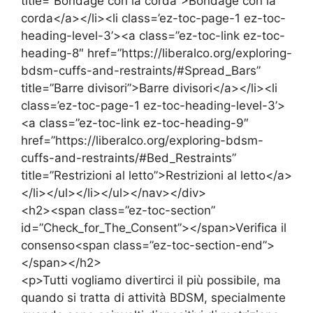
title=”Bondage con la corda”>Bondage con la
corda</a></li><li class=’ez-toc-page-1 ez-toc-
heading-level-3’><a class=”ez-toc-link ez-toc-
heading-8″ href=”https://liberalco.org/exploring-
bdsm-cuffs-and-restraints/#Spread_Bars”
title=”Barre divisori”>Barre divisori</a></li><li
class=’ez-toc-page-1 ez-toc-heading-level-3’>
<a class=”ez-toc-link ez-toc-heading-9″
href=”https://liberalco.org/exploring-bdsm-
cuffs-and-restraints/#Bed_Restraints”
title=”Restrizioni al letto”>Restrizioni al letto</a>
</li></ul></li></ul></nav></div>
<h2><span class=”ez-toc-section”
id=”Check_for_The_Consent”></span>Verifica il
consenso<span class=”ez-toc-section-end”>
</span></h2>
<p>Tutti vogliamo divertirci il più possibile, ma
quando si tratta di attività BDSM, specialmente