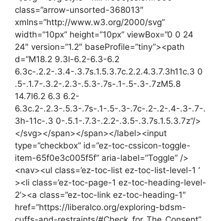
class=”arrow-unsorted-368013″
xmlns=”http://www.w3.org/2000/svg”
width=”10px” height=”10px” viewBox=”0 0 24
24″ version=”1.2″ baseProfile=”tiny”><path
d=”M18.2 9.3l-6.2-6.3-6.2
6.3c-.2.2-.3.4-.3.7s.1.5.3.7c.2.2.4.3.7.3h11c.3 0
.5-.1.7-.3.2-.2.3-.5.3-.7s-.1-.5-.3-.7zM5.8
14.7l6.2 6.3 6.2-
6.3c.2-.2.3-.5.3-.7s-.1-.5-.3-.7c-.2-.2-.4-.3-.7-.
3h-11c-.3 0-.5.1-.7.3-.2.2-.3.5-.3.7s.1.5.3.7z”/>
</svg></span></span></label><input
type=”checkbox” id=”ez-toc-cssicon-toggle-
item-65f0e3c005f5f” aria-label=”Toggle” />
<nav><ul class=’ez-toc-list ez-toc-list-level-1 ‘
><li class=’ez-toc-page-1 ez-toc-heading-level-
2’><a class=”ez-toc-link ez-toc-heading-1″
href=”https://liberalco.org/exploring-bdsm-
cuffs-and-restraints/#Check_for_The_Consent”