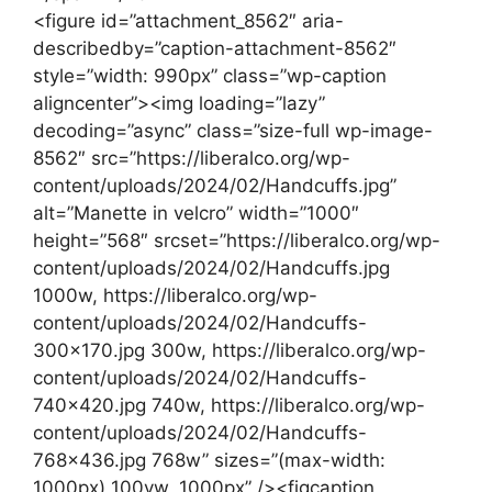
<figure id=”attachment_8562″ aria-
describedby=”caption-attachment-8562″
style=”width: 990px” class=”wp-caption
aligncenter”><img loading=”lazy”
decoding=”async” class=”size-full wp-image-
8562″ src=”https://liberalco.org/wp-
content/uploads/2024/02/Handcuffs.jpg”
alt=”Manette in velcro” width=”1000″
height=”568″ srcset=”https://liberalco.org/wp-
content/uploads/2024/02/Handcuffs.jpg
1000w, https://liberalco.org/wp-
content/uploads/2024/02/Handcuffs-
300×170.jpg 300w, https://liberalco.org/wp-
content/uploads/2024/02/Handcuffs-
740×420.jpg 740w, https://liberalco.org/wp-
content/uploads/2024/02/Handcuffs-
768×436.jpg 768w” sizes=”(max-width:
1000px) 100vw, 1000px” /><figcaption