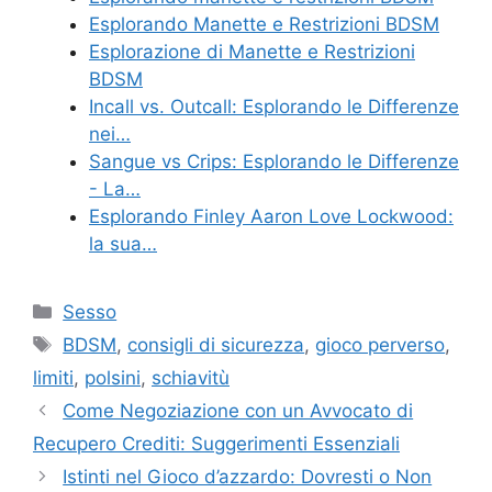
Esplorando Manette e Restrizioni BDSM
Esplorazione di Manette e Restrizioni
BDSM
Incall vs. Outcall: Esplorando le Differenze
nei…
Sangue vs Crips: Esplorando le Differenze
- La…
Esplorando Finley Aaron Love Lockwood:
la sua…
Categories
Sesso
Tags
BDSM
,
consigli di sicurezza
,
gioco perverso
,
limiti
,
polsini
,
schiavitù
Come Negoziazione con un Avvocato di
Recupero Crediti: Suggerimenti Essenziali
Istinti nel Gioco d’azzardo: Dovresti o Non