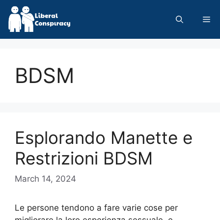
Skip
to
Me
content
BDSM
Esplorando Manette e
Restrizioni BDSM
March 14, 2024
Le persone tendono a fare varie cose per
migliorare la loro esperienza sessuale, e