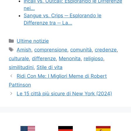
Incall vs. Outcall: Esplorando le Differenze
nei…
Sangue vs. Crips ─ Esplorando le
Differenze tra ─ La…
Categories
Ultime notizie
Tags
Amish
,
comprensione
,
comunità
,
credenze
,
culturale
,
differenze
,
Menonita
,
religioso
,
similitudini
,
Stile di vita
Ridi Con Me: I Migliori Meme di Robert
Pattinson
Le 15 città più sicure di New York (2024)