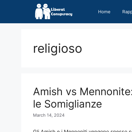
Skip
to
Home
Rap
content
religioso
Amish vs Mennonite: 
le Somiglianze
March 14, 2024
Gli Amish e i Mennoniti vengono spesso sca