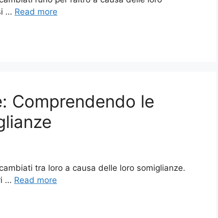
si …
Read more
e: Comprendendo le
glianze
ambiati tra loro a causa delle loro somiglianze.
ri …
Read more