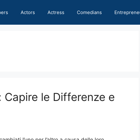
pers
Actors
Actress
Comedians
Entreprene
Capire le Differenze e
mbiati l’uno per l’altro a causa delle loro