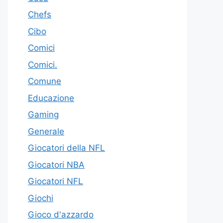
Chefs
Cibo
Comici
Comici.
Comune
Educazione
Gaming
Generale
Giocatori della NFL
Giocatori NBA
Giocatori NFL
Giochi
Gioco d'azzardo