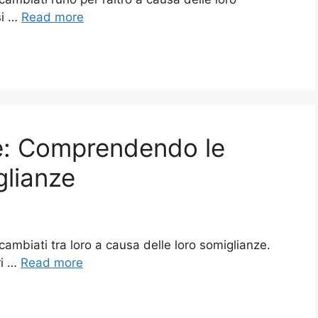
si …
Read more
e: Comprendendo le
glianze
ambiati tra loro a causa delle loro somiglianze.
ri …
Read more