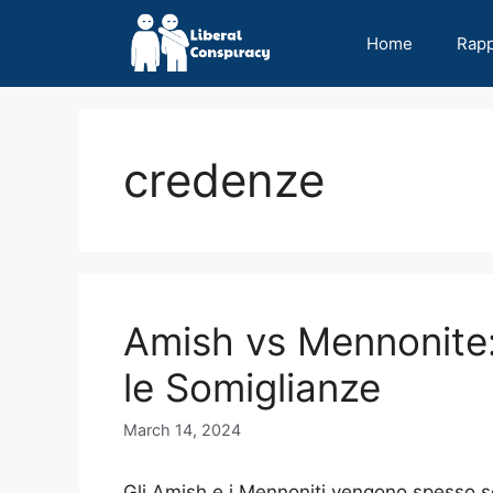
Skip
to
Home
Rap
content
credenze
Amish vs Mennonite: 
le Somiglianze
March 14, 2024
Gli Amish e i Mennoniti vengono spesso sca