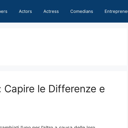
pers
Actors
Actress
Comedians
Entreprene
Capire le Differenze e
mbiati l’uno per l’altro a causa delle loro