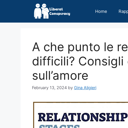
Skip
to
Home
Rap
content
A che punto le re
difficili? Consigl
sull’amore
February 13, 2024
by
Gina Aligieri