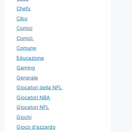
Chefs
Cibo
Comici
Comici.
Comune
Educazione
Gaming
Generale
Giocatori della NFL
Giocatori NBA
Giocatori NFL
Giochi
Gioco d'azzardo