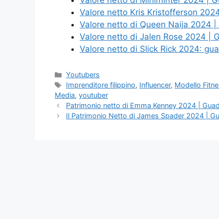
Valore netto di Miniminter 2024 | 
Valore netto Kris Kristofferson 20
Valore netto di Queen Naija 2024 
Valore netto di Jalen Rose 2024 |
Valore netto di Slick Rick 2024: gu
Categories
Youtubers
Tags
Imprenditore filippino
,
Influencer
,
Modello Fitn
Media
,
youtuber
Patrimonio netto di Emma Kenney 2024 | Guadag
Il Patrimonio Netto di James Spader 2024 | Gua