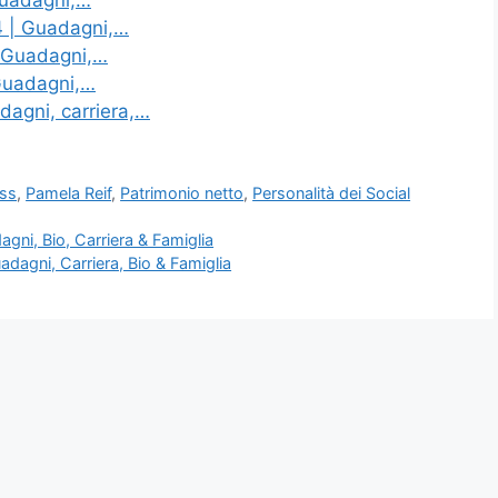
Guadagni,…
24 | Guadagni,…
| Guadagni,…
 Guadagni,…
adagni, carriera,…
ess
,
Pamela Reif
,
Patrimonio netto
,
Personalità dei Social
ni, Bio, Carriera & Famiglia
dagni, Carriera, Bio & Famiglia