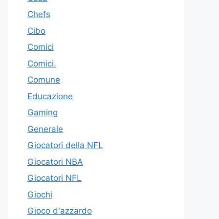
Chefs
Cibo
Comici
Comici.
Comune
Educazione
Gaming
Generale
Giocatori della NFL
Giocatori NBA
Giocatori NFL
Giochi
Gioco d'azzardo