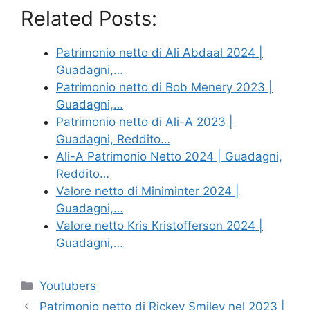
Related Posts:
Patrimonio netto di Ali Abdaal 2024 |
Guadagni,…
Patrimonio netto di Bob Menery 2023 |
Guadagni,…
Patrimonio netto di Ali-A 2023 |
Guadagni, Reddito…
Ali-A Patrimonio Netto 2024 | Guadagni,
Reddito…
Valore netto di Miniminter 2024 |
Guadagni,…
Valore netto Kris Kristofferson 2024 |
Guadagni,…
Categories
Youtubers
Patrimonio netto di Rickey Smiley nel 2023 |