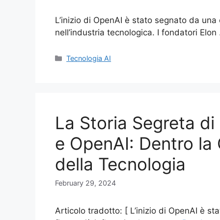
L’inizio di OpenAI è stato segnato da una c
nell’industria tecnologica. I fondatori Elo
Categories
Tecnologia AI
La Storia Segreta d
e OpenAI: Dentro la 
della Tecnologia
February 29, 2024
Articolo tradotto: [ L’inizio di OpenAI è s