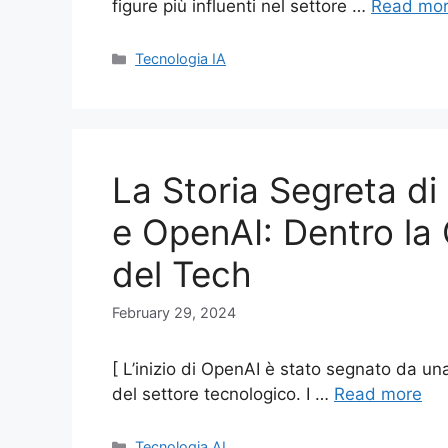
figure più influenti nel settore …
Read mo
Categories
Tecnologia IA
La Storia Segreta d
e OpenAI: Dentro la 
del Tech
February 29, 2024
[ L’inizio di OpenAI è stato segnato da una
del settore tecnologico. I …
Read more
Categories
Tecnologia AI