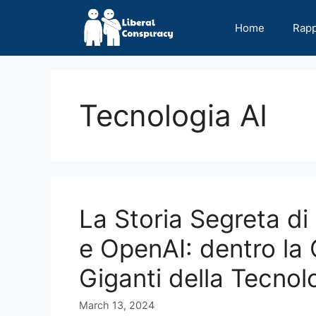
Skip
to
Home
Rap
content
Tecnologia AI
La Storia Segreta d
e OpenAI: dentro la 
Giganti della Tecnol
March 13, 2024