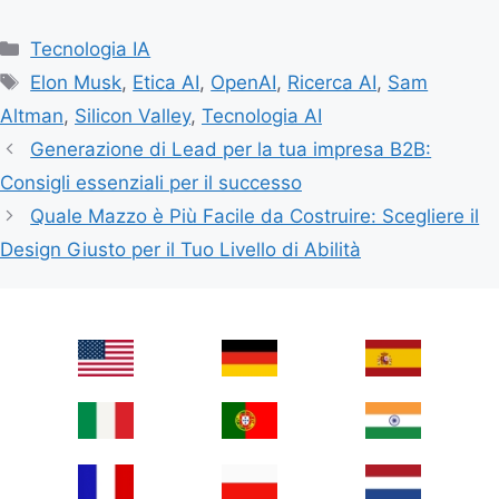
Categories
Tecnologia IA
Tags
Elon Musk
,
Etica AI
,
OpenAI
,
Ricerca AI
,
Sam
Altman
,
Silicon Valley
,
Tecnologia AI
Generazione di Lead per la tua impresa B2B:
Consigli essenziali per il successo
Quale Mazzo è Più Facile da Costruire: Scegliere il
Design Giusto per il Tuo Livello di Abilità