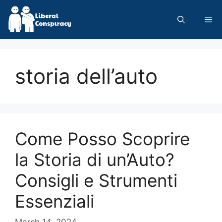
Skip
to
Me
content
storia dell’auto
Come Posso Scoprire
la Storia di un’Auto?
Consigli e Strumenti
Essenziali
March 14, 2024