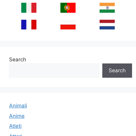
Search
Search
Animali
Anime
Atleti