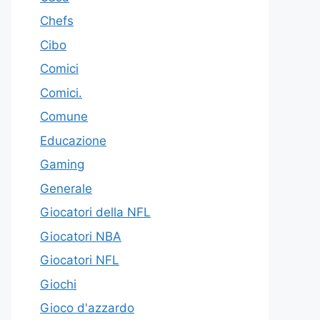
Chefs
Cibo
Comici
Comici.
Comune
Educazione
Gaming
Generale
Giocatori della NFL
Giocatori NBA
Giocatori NFL
Giochi
Gioco d'azzardo