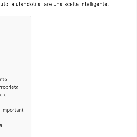
to, aiutandoti a fare una scelta intelligente.
ento
Proprietà
olo
o importanti
a