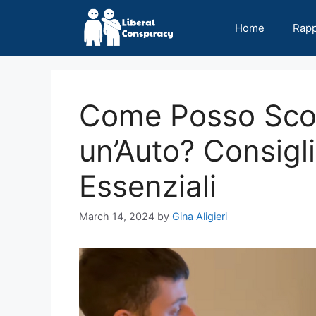
Skip
to
Home
Rap
content
Come Posso Scopr
un’Auto? Consigl
Essenziali
March 14, 2024
by
Gina Aligieri