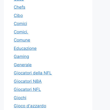
Chefs
Cibo
Comici
Comici.
Comune
Educazione
Gaming
Generale
Giocatori della NFL
Giocatori NBA
Giocatori NFL
Giochi
Gioco d'azzardo