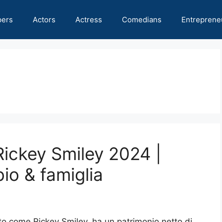
pers
Actors
Actress
Comedians
Entreprene
Rickey Smiley 2024 |
io & famiglia
to come Rickey Smiley, ha un patrimonio netto di