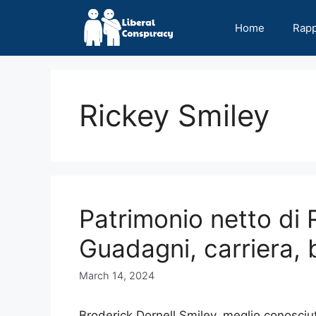
Skip
to
Home
Rap
content
Rickey Smiley
Patrimonio netto di 
Guadagni, carriera, b
March 14, 2024
Broderick Dornell Smiley, meglio conosciu