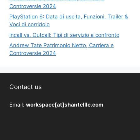
Controversie 2024
PlayStation 6: Data di uscita, Funzioni, Trailer &
Voci di corridoio
Incall vs. Outcall: Tipi di servizio a confronto
Andrew Tate Patrimonio Netto, Carriera e
Controversie 2024
Contact us
Email:
workspace[at]shantelllc.com