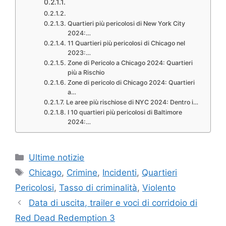
Quartieri più pericolosi di New York City
2024:…
11 Quartieri più pericolosi di Chicago nel
2023:…
Zone di Pericolo a Chicago 2024: Quartieri
più a Rischio
Zone di pericolo di Chicago 2024: Quartieri
a…
Le aree più rischiose di NYC 2024: Dentro i…
I 10 quartieri più pericolosi di Baltimore
2024:…
Categories
Ultime notizie
Tags
Chicago
,
Crimine
,
Incidenti
,
Quartieri
Pericolosi
,
Tasso di criminalità
,
Violento
Data di uscita, trailer e voci di corridoio di
Red Dead Redemption 3