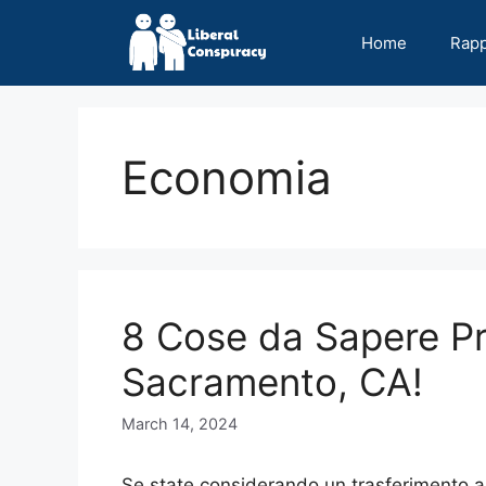
Skip
to
Home
Rap
content
Economia
8 Cose da Sapere Pri
Sacramento, CA!
March 14, 2024
Se state considerando un trasferimento a