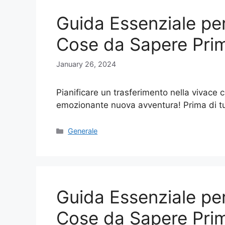
Guida Essenziale per
Cose da Sapere Prim
January 26, 2024
Pianificare un trasferimento nella vivace 
emozionante nuova avventura! Prima di tu
Categories
Generale
Guida Essenziale per
Cose da Sapere Prim