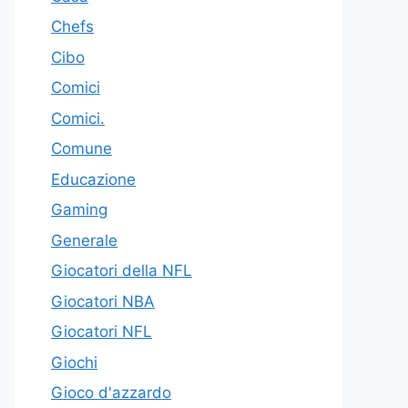
Chefs
Cibo
Comici
Comici.
Comune
Educazione
Gaming
Generale
Giocatori della NFL
Giocatori NBA
Giocatori NFL
Giochi
Gioco d'azzardo