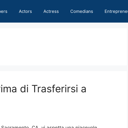
pers
Actors
Actress
Comedians
Entreprene
ma di Trasferirsi a
 Sacramento, CA, vi aspetta una piacevole