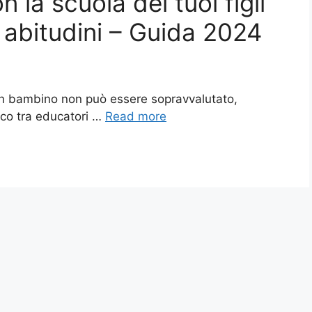
la scuola dei tuoi figli
e abitudini – Guida 2024
 un bambino non può essere sopravvalutato,
co tra educatori …
Read more