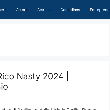
pers
Actors
Actress
Comedians
Entreprene
Rico Nasty 2024 |
Bio
asty è di 2 milioni di dollari. Maria Cecilia-Simone