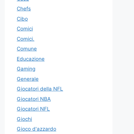
Chefs
Cibo
Comici
Comici.
Comune
Educazione
Gaming
Generale
Giocatori della NFL
Giocatori NBA
Giocatori NFL
Giochi
Gioco d'azzardo