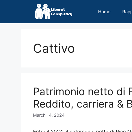
Skip
to
Home
Rap
content
Cattivo
Patrimonio netto di 
Reddito, carriera & 
March 14, 2024
Entro il 2024, il patrimonio netto di Rico N