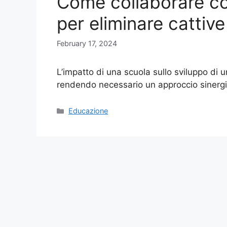
Come collaborare con 
per eliminare cattiv
February 17, 2024
L’impatto di una scuola sullo sviluppo di
rendendo necessario un approccio sinergi
Categories
Educazione