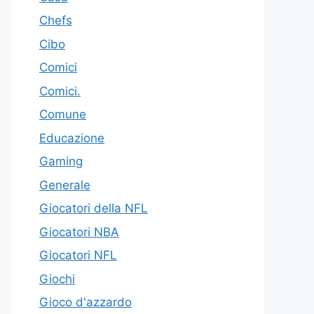
Chefs
Cibo
Comici
Comici.
Comune
Educazione
Gaming
Generale
Giocatori della NFL
Giocatori NBA
Giocatori NFL
Giochi
Gioco d'azzardo