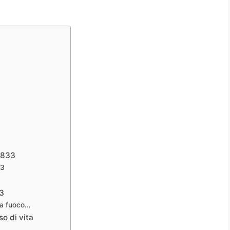
o 833
33
33
e a fuoco…
o di vita