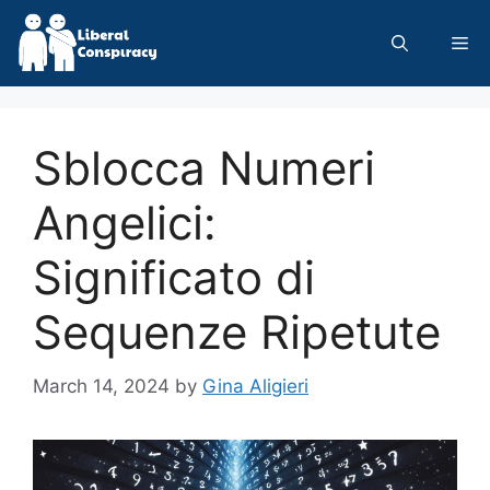
Skip
to
Me
content
Sblocca Numeri
Angelici:
Significato di
Sequenze Ripetute
March 14, 2024
by
Gina Aligieri