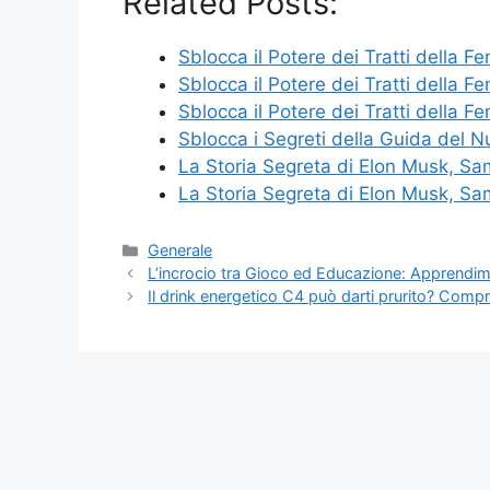
Related Posts:
Sblocca il Potere dei Tratti della 
Sblocca il Potere dei Tratti della 
Sblocca il Potere dei Tratti della 
Sblocca i Segreti della Guida del 
La Storia Segreta di Elon Musk, S
La Storia Segreta di Elon Musk, S
Categories
Generale
L’incrocio tra Gioco ed Educazione: Apprendim
Il drink energetico C4 può darti prurito? Compren