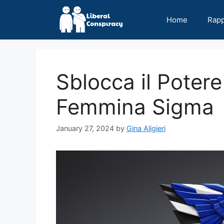
Skip
to
Home
Rap
content
Sblocca il Potere 
Femmina Sigma
January 27, 2024
by
Gina Aligieri