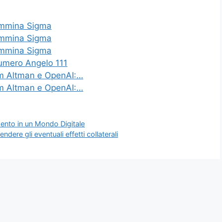
Femmina Sigma
Femmina Sigma
Femmina Sigma
Numero Angelo 111
am Altman e OpenAI:…
am Altman e OpenAI:…
ento in un Mondo Digitale
dere gli eventuali effetti collaterali