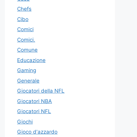
Chefs
Cibo
Comici
Comici.
Comune
Educazione
Gaming
Generale
Giocatori della NFL
Giocatori NBA
Giocatori NFL
Giochi
Gioco d'azzardo