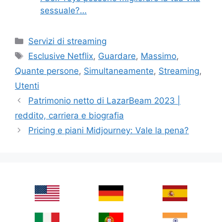
sessuale?…
Categories
Servizi di streaming
Tags
Esclusive Netflix
,
Guardare
,
Massimo
,
Quante persone
,
Simultaneamente
,
Streaming
,
Utenti
Patrimonio netto di LazarBeam 2023 |
reddito, carriera e biografia
Pricing e piani Midjourney: Vale la pena?