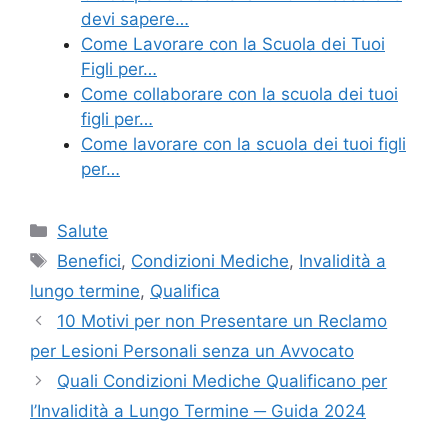
devi sapere…
Come Lavorare con la Scuola dei Tuoi
Figli per…
Come collaborare con la scuola dei tuoi
figli per…
Come lavorare con la scuola dei tuoi figli
per…
Categories
Salute
Tags
Benefici
,
Condizioni Mediche
,
Invalidità a
lungo termine
,
Qualifica
10 Motivi per non Presentare un Reclamo
per Lesioni Personali senza un Avvocato
Quali Condizioni Mediche Qualificano per
l’Invalidità a Lungo Termine ─ Guida 2024