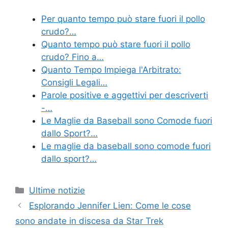
Per quanto tempo può stare fuori il pollo
crudo?…
Quanto tempo può stare fuori il pollo
crudo? Fino a…
Quanto Tempo Impiega l'Arbitrato:
Consigli Legali…
Parole positive e aggettivi per descriverti
-…
Le Maglie da Baseball sono Comode fuori
dallo Sport?…
Le maglie da baseball sono comode fuori
dallo sport?…
Categories
Ultime notizie
Esplorando Jennifer Lien: Come le cose
sono andate in discesa da Star Trek