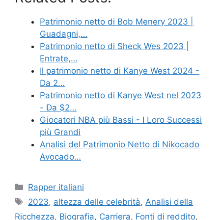
Patrimonio netto di Bob Menery 2023 |
Guadagni,…
Patrimonio netto di Sheck Wes 2023 |
Entrate,…
Il patrimonio netto di Kanye West 2024 -
Da 2…
Patrimonio netto di Kanye West nel 2023
- Da $2…
Giocatori NBA più Bassi - I Loro Successi
più Grandi
Analisi del Patrimonio Netto di Nikocado
Avocado…
Categories
Rapper italiani
Tags
2023
,
altezza delle celebrità
,
Analisi della
Ricchezza
,
Biografia
,
Carriera
,
Fonti di reddito
,