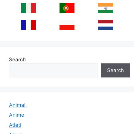
Search
Search
Animali
Anime
Atleti