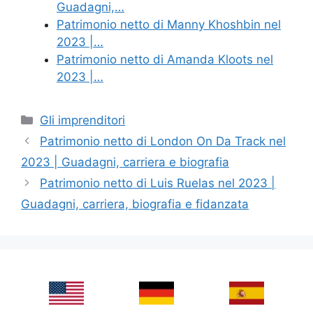
Guadagni,…
Patrimonio netto di Manny Khoshbin nel
2023 |…
Patrimonio netto di Amanda Kloots nel
2023 |…
Categories
Gli imprenditori
Patrimonio netto di London On Da Track nel
2023 | Guadagni, carriera e biografia
Patrimonio netto di Luis Ruelas nel 2023 |
Guadagni, carriera, biografia e fidanzata