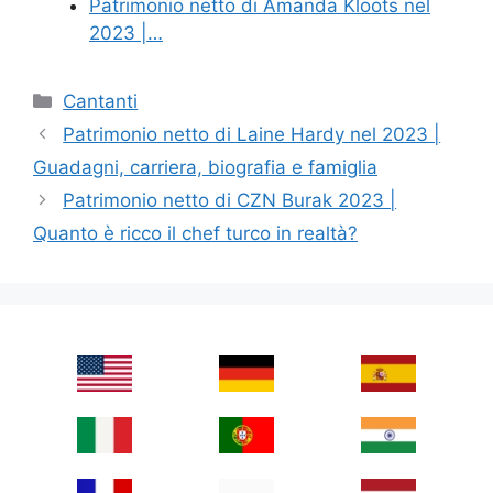
Patrimonio netto di Amanda Kloots nel
2023 |…
Categories
Cantanti
Patrimonio netto di Laine Hardy nel 2023 |
Guadagni, carriera, biografia e famiglia
Patrimonio netto di CZN Burak 2023 |
Quanto è ricco il chef turco in realtà?