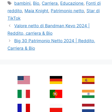
Tags
bambini
,
Bio
,
Carriera
,
Educazione
,
Fonti di
reddito
,
Maia Knight
,
Patrimonio netto
,
Star di
TikTok
Valore netto di Bandman Kevo 2024 |
Reddito, carriera & Bio
Big 30 Patrimonio Netto 2024 | Reddito,
Carriera & Bio