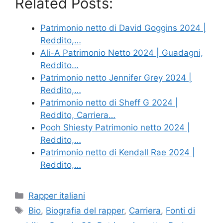
Related Posts:
Patrimonio netto di David Goggins 2024 |
Reddito,…
Ali-A Patrimonio Netto 2024 | Guadagni,
Reddito…
Patrimonio netto Jennifer Grey 2024 |
Reddito,…
Patrimonio netto di Sheff G 2024 |
Reddito, Carriera…
Pooh Shiesty Patrimonio netto 2024 |
Reddito,…
Patrimonio netto di Kendall Rae 2024 |
Reddito,…
Categories
Rapper italiani
Tags
Bio
,
Biografia del rapper
,
Carriera
,
Fonti di