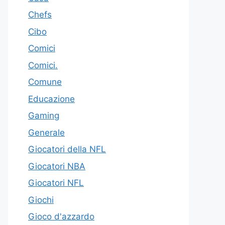
Chefs
Cibo
Comici
Comici.
Comune
Educazione
Gaming
Generale
Giocatori della NFL
Giocatori NBA
Giocatori NFL
Giochi
Gioco d'azzardo