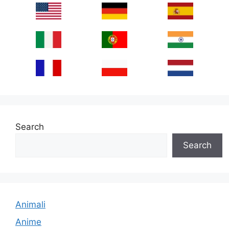
Search
Search
Animali
Anime