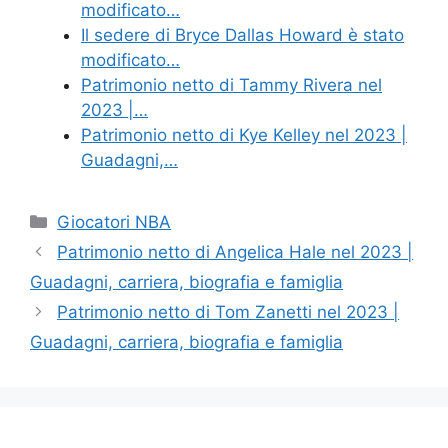
modificato…
Il sedere di Bryce Dallas Howard è stato
modificato…
Patrimonio netto di Tammy Rivera nel
2023 |…
Patrimonio netto di Kye Kelley nel 2023 |
Guadagni,…
Categories
Giocatori NBA
Patrimonio netto di Angelica Hale nel 2023 |
Guadagni, carriera, biografia e famiglia
Patrimonio netto di Tom Zanetti nel 2023 |
Guadagni, carriera, biografia e famiglia