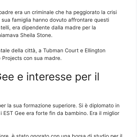
adre era un criminale che ha peggiorato la crisi
la sua famiglia hanno dovuto affrontare questi
telli, era dipendente dalla madre per la
hiamava Sheila Stone.
ntale della città, a Tubman Court e Ellington
e Projects con sua madre.
e e interesse per il
er la sua formazione superiore. Si è diplomato in
di EST Gee era forte fin da bambino. Era il miglior
ore, è stato onorato con una borsa di studio per il