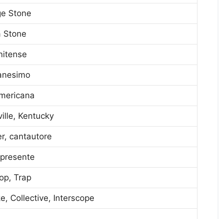
e Stone
a Stone
nitense
ianesimo
mericana
ville, Kentucky
r, cantautore
presente
op, Trap
e, Collective, Interscope