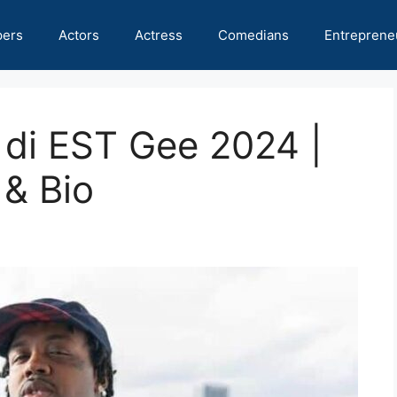
pers
Actors
Actress
Comedians
Entreprene
 di EST Gee 2024 |
 & Bio