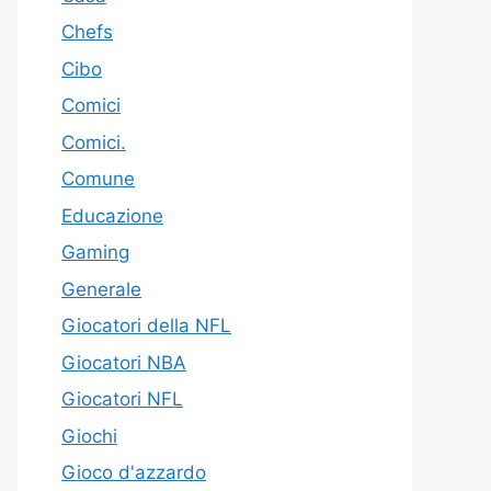
Chefs
Cibo
Comici
Comici.
Comune
Educazione
Gaming
Generale
Giocatori della NFL
Giocatori NBA
Giocatori NFL
Giochi
Gioco d'azzardo