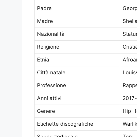
Padre
Georg
Madre
Sheil
Nazionalità
Statu
Religione
Crist
Etnia
Afroa
Città natale
Louis
Professione
Rappe
Anni attivi
2017-
Genere
Hip H
Etichette discografiche
Warlik
Segno zodiacale
Toro