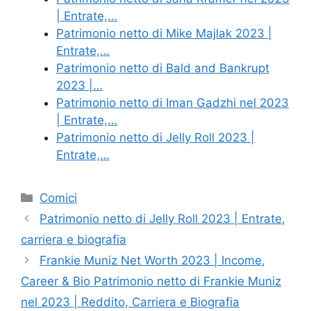
| Entrate,…
Patrimonio netto di Mike Majlak 2023 |
Entrate,…
Patrimonio netto di Bald and Bankrupt
2023 |…
Patrimonio netto di Iman Gadzhi nel 2023
| Entrate,…
Patrimonio netto di Jelly Roll 2023 |
Entrate,…
Categories
Comici
Patrimonio netto di Jelly Roll 2023 | Entrate,
carriera e biografia
Frankie Muniz Net Worth 2023 | Income,
Career & Bio Patrimonio netto di Frankie Muniz
nel 2023 | Reddito, Carriera e Biografia