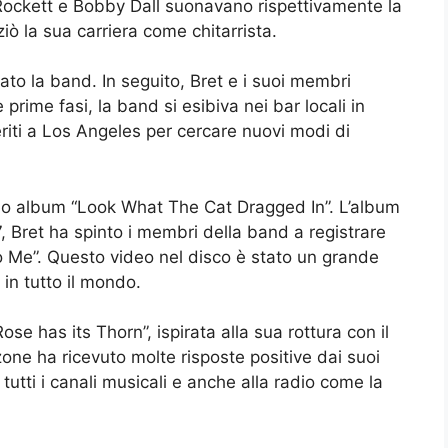
 Rockett e Bobby Dall suonavano rispettivamente la
iò la sua carriera come chitarrista.
iato la band. In seguito, Bret e i suoi membri
rime fasi, la band si esibiva nei bar locali in
riti a Los Angeles per cercare nuovi modi di
imo album “Look What The Cat Dragged In”. L’album
 Bret ha spinto i membri della band a registrare
To Me”. Questo video nel disco è stato un grande
 in tutto il mondo.
se has its Thorn”, ispirata alla sua rottura con il
ne ha ricevuto molte risposte positive dai suoi
utti i canali musicali e anche alla radio come la