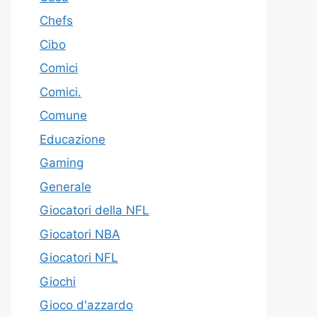
Chefs
Cibo
Comici
Comici.
Comune
Educazione
Gaming
Generale
Giocatori della NFL
Giocatori NBA
Giocatori NFL
Giochi
Gioco d'azzardo