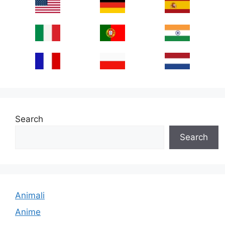
Search
Search
Animali
Anime