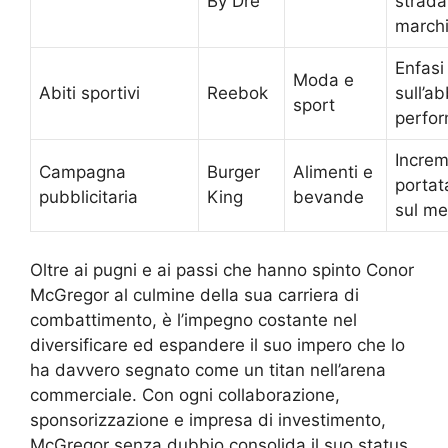
By Dre
strada
march
Enfasi
Moda e
Abiti sportivi
Reebok
sull’a
sport
perfo
Increm
Campagna
Burger
Alimenti e
portat
pubblicitaria
King
bevande
sul me
Oltre ai pugni e ai passi che hanno spinto Conor
McGregor al culmine della sua carriera di
combattimento, è l’impegno costante nel
diversificare ed espandere il suo impero che lo
ha davvero segnato come un titan nell’arena
commerciale. Con ogni collaborazione,
sponsorizzazione e impresa di investimento,
McGregor senza dubbio consolida il suo status