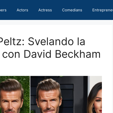
pers
Actors
Actress
Comedians
Entreprene
Peltz: Svelando la
 con David Beckham