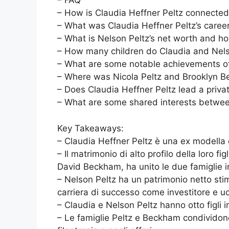
– FAQ
– How is Claudia Heffner Peltz connecte
– What was Claudia Heffner Peltz’s caree
– What is Nelson Peltz’s net worth and h
– How many children do Claudia and Nels
– What are some notable achievements of 
– Where was Nicola Peltz and Brooklyn 
– Does Claudia Heffner Peltz lead a private
– What are some shared interests betwee
Key Takeaways:
– Claudia Heffner Peltz è una ex modella 
– Il matrimonio di alto profilo della loro f
David Beckham, ha unito le due famiglie in
– Nelson Peltz ha un patrimonio netto stima
carriera di successo come investitore e uo
– Claudia e Nelson Peltz hanno otto figli 
– Le famiglie Peltz e Beckham condividono