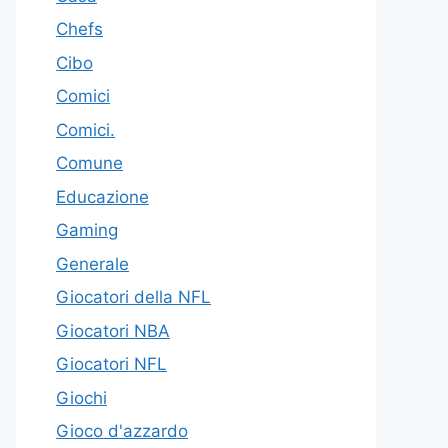
Chefs
Cibo
Comici
Comici.
Comune
Educazione
Gaming
Generale
Giocatori della NFL
Giocatori NBA
Giocatori NFL
Giochi
Gioco d'azzardo