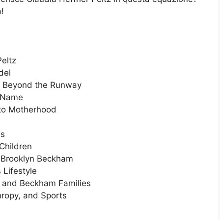
!
Peltz
del
ve Beyond the Runway
e Name
n to Motherhood
gs
Children
o Brooklyn Beckham
 Lifestyle
z and Beckham Families
hropy, and Sports