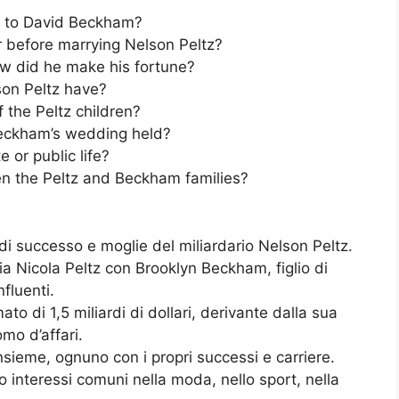
d to David Beckham?
r before marrying Nelson Peltz?
ow did he make his fortune?
on Peltz have?
the Peltz children?
Beckham’s wedding held?
 or public life?
n the Peltz and Beckham families?
di successo e moglie del miliardario Nelson Peltz.
iglia Nicola Peltz con Brooklyn Beckham, figlio di
fluenti.
to di 1,5 miliardi di dollari, derivante dalla sua
mo d’affari.
insieme, ognuno con i propri successi e carriere.
 interessi comuni nella moda, nello sport, nella