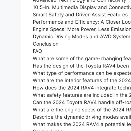
Advanced Technology and Connectivity
10.5-In. Multimedia Display and Connectiv
Smart Safety and Driver-Assist Features
Performance and Efficiency: A Closer Lo
Engine Specs: More Power, Less Emissio
Dynamic Driving Modes and AWD System
Conclusion
FAQ
What are some of the game-changing fea
Has the design of the Toyota RAV4 been
What type of performance can be expect
What are the interior features of the 20
How does the 2024 RAV4 integrate techno
What safety features are included in th
Can the 2024 Toyota RAV4 handle off-roa
What are the engine specs of the 2024 R
Describe the dynamic driving modes avai
What makes the 2024 RAV4 a potential le