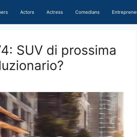
pers
Actors
Actress
Comedians
Entreprene
4: SUV di prossima
luzionario?