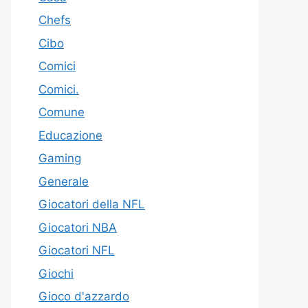
Chefs
Cibo
Comici
Comici.
Comune
Educazione
Gaming
Generale
Giocatori della NFL
Giocatori NBA
Giocatori NFL
Giochi
Gioco d'azzardo