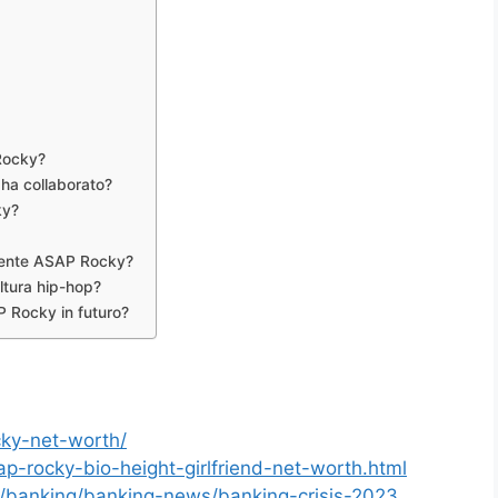
 Rocky?
ha collaborato?
ky?
lmente ASAP Rocky?
ltura hip-hop?
P Rocky in futuro?
cky-net-worth/
p-rocky-bio-height-girlfriend-net-worth.html
e/banking/banking-news/banking-crisis-2023