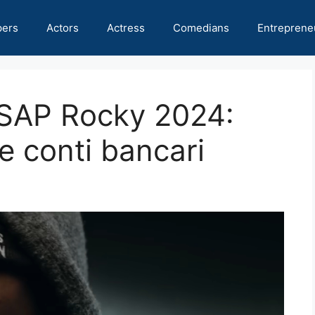
pers
Actors
Actress
Comedians
Entreprene
ASAP Rocky 2024:
e conti bancari