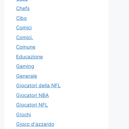
Chefs
Cibo
Comici
Comici.
Comune
Educazione
Gaming
Generale
Giocatori della NFL
Giocatori NBA
Giocatori NFL
Giochi
Gioco d'azzardo