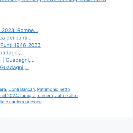
el 2023: Rompe…
fica dei punti…
 Punti 1946-2023
Guadagni,…
24 | Guadagni,…
| Guadagni,…
iera
,
Conti Bancari
,
Patrimonio netto
nel 2024: famiglia, carriera, auto e altro
ta e carriera precoce