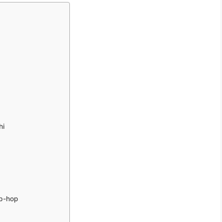
hi
ip-hop