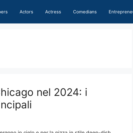
pers
Actors
Actress
Comedians
Entreprene
hicago nel 2024: i
incipali
 ergono in cielo e per la pizza in stile deep-dish,