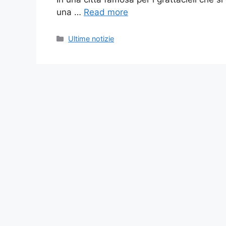
una …
Read more
Categories
Ultime notizie