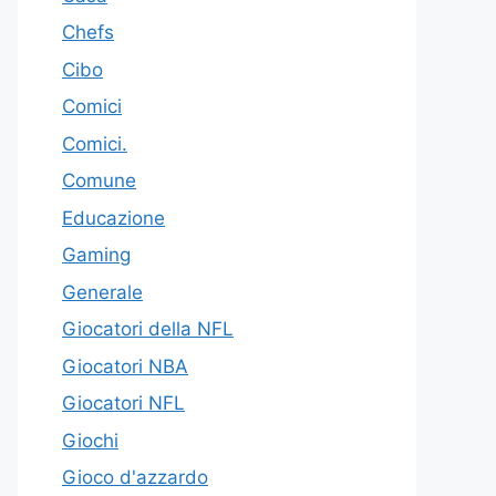
Chefs
Cibo
Comici
Comici.
Comune
Educazione
Gaming
Generale
Giocatori della NFL
Giocatori NBA
Giocatori NFL
Giochi
Gioco d'azzardo