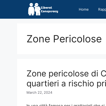
Skip
to
Home
Rap
content
Zone Pericolose
Zone pericolose di C
quartieri a rischio pr
March 22, 2024
In una città famosa per i grattacieli che si