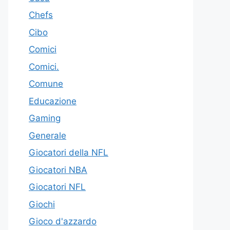
Chefs
Cibo
Comici
Comici.
Comune
Educazione
Gaming
Generale
Giocatori della NFL
Giocatori NBA
Giocatori NFL
Giochi
Gioco d'azzardo