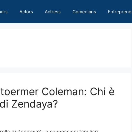
pers
Actors
Actress
Comedians
Entreprene
toermer Coleman: Chi è
a di Zendaya?
orella di Zendaya? Le connessioni familiari