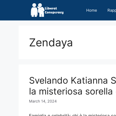
Skip
to
Home
Rap
content
Zendaya
Svelando Katianna S
la misteriosa sorell
March 14, 2024
Famiglia e celebrità: chi è la misteriosa s