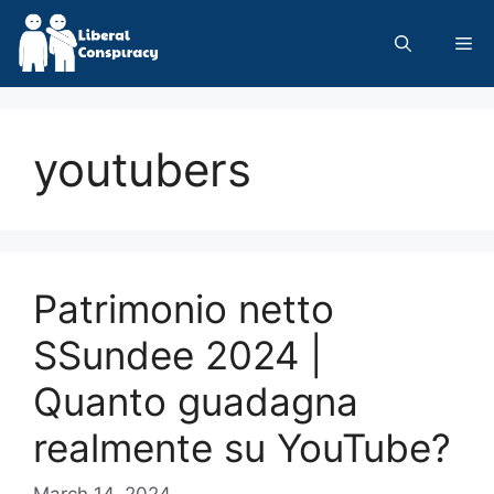
Skip
to
Me
content
youtubers
Patrimonio netto
SSundee 2024 |
Quanto guadagna
realmente su YouTube?
March 14, 2024