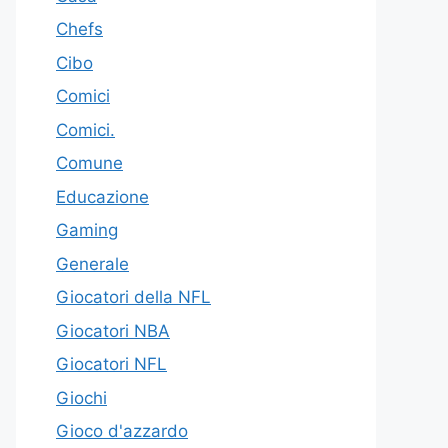
Chefs
Cibo
Comici
Comici.
Comune
Educazione
Gaming
Generale
Giocatori della NFL
Giocatori NBA
Giocatori NFL
Giochi
Gioco d'azzardo