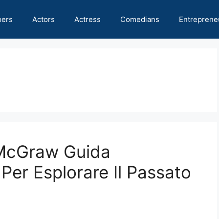
pers
Actors
Actress
Comedians
Entreprene
 McGraw Guida
Per Esplorare Il Passato