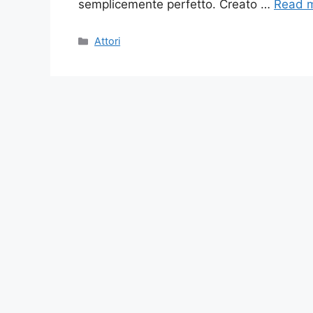
semplicemente perfetto. Creato …
Read 
Categories
Attori