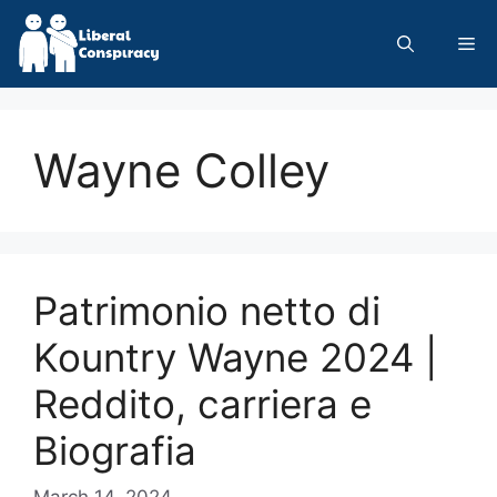
Skip
to
Me
content
Wayne Colley
Patrimonio netto di
Kountry Wayne 2024 |
Reddito, carriera e
Biografia
March 14, 2024