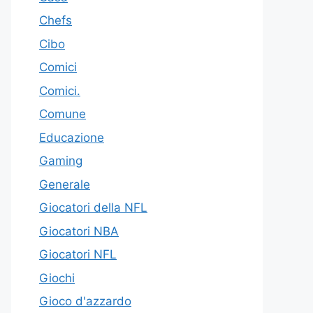
Chefs
Cibo
Comici
Comici.
Comune
Educazione
Gaming
Generale
Giocatori della NFL
Giocatori NBA
Giocatori NFL
Giochi
Gioco d'azzardo