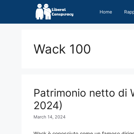
Skip
to
Home
Rap
content
Wack 100
Patrimonio netto di
2024)
March 14, 2024
Wack è conosciuto come un famoso dirigen