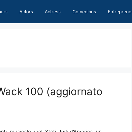
pers
Actors
Actress
Comedians
Entreprene
 Wack 100 (aggiornato
te musicale negli Stati Uniti d’America, un