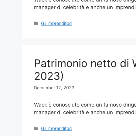
manager di celebrità e anche un imprend
Categories
Gli imprenditori
Patrimonio netto di
2023)
December 12, 2023
Wack è conosciuto come un famoso dirigen
manager di celebrità e anche un imprend
Categories
Gli imprenditori